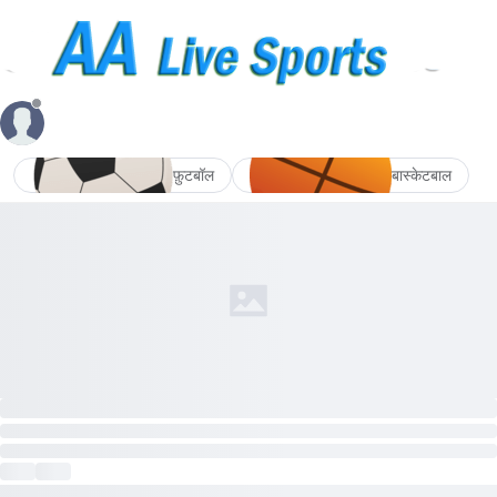
फ़ुटबॉल
बास्केटबाल